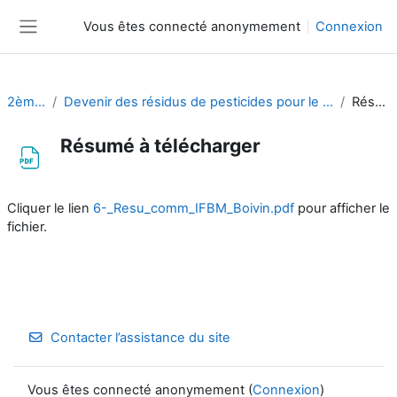
Passer au contenu principal
Vous êtes connecté anonymement
Connexion
Panneau latéral
2èmes rencontres
Devenir des résidus de pesticides pour le traitement insecticide de l'orge de brasserie au cours des procédés de malterie et brasserie
Résumé à télécharger
Résumé à télécharger
Conditions d’achèvement
Cliquer le lien
6-_Resu_comm_IFBM_Boivin.pdf
pour afficher le
fichier.
Contacter l’assistance du site
Vous êtes connecté anonymement (
Connexion
)