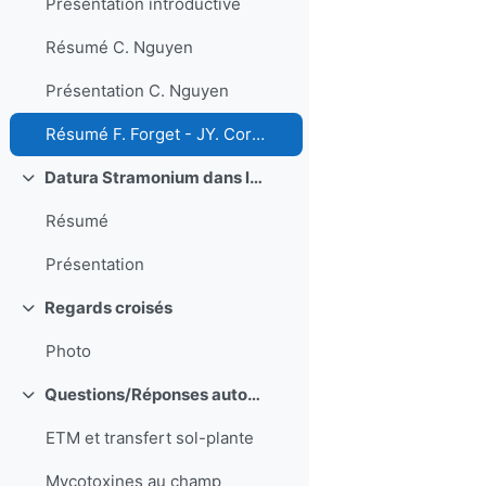
Présentation introductive
Résumé C. Nguyen
Présentation C. Nguyen
Résumé F. Forget - JY. Cornu
Datura Stramonium dans le maïs : enjeux sanitaires et complexité de gestion
Replier
Résumé
Présentation
Regards croisés
Replier
Photo
Questions/Réponses autour des travaux du RMT QUasaprove
Replier
ETM et transfert sol-plante
Mycotoxines au champ