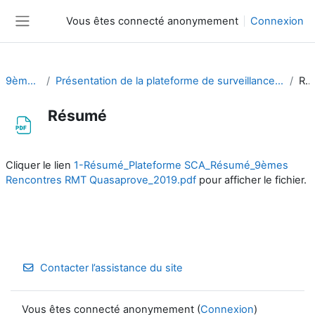
Passer au contenu principal
Vous êtes connecté anonymement
Connexion
Panneau latéral
9èmes rencontres
Présentation de la plateforme de surveillance de la chaîne alimentaire et de son groupe de suivi "Contaminants chimiques"
Résumé
Résumé
Conditions d’achèvement
Cliquer le lien
1-Résumé_Plateforme SCA_Résumé_9èmes
Rencontres RMT Quasaprove_2019.pdf
pour afficher le fichier.
Contacter l’assistance du site
Vous êtes connecté anonymement (
Connexion
)