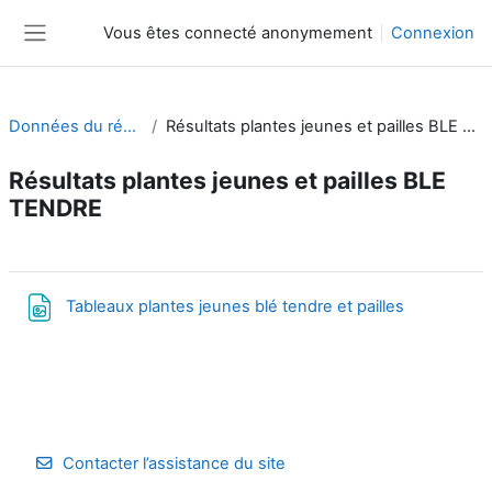
Passer au contenu principal
Vous êtes connecté anonymement
Connexion
Panneau latéral
Données du réseau
Résultats plantes jeunes et pailles BLE TENDRE
Résultats plantes jeunes et pailles BLE
TENDRE
Résumé de section
Fichier
Tableaux plantes jeunes blé tendre et pailles
Contacter l’assistance du site