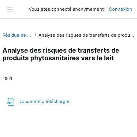
Passer au contenu principal
Vous êtes connecté anonymement
Connexion
Panneau latéral
Résidus de pesticides
Analyse des risques de transferts de produits phytosanitaires vers le lait
Analyse des risques de transferts de
produits phytosanitaires vers le lait
Résumé de section
2009
Fichier
Document à télécharger