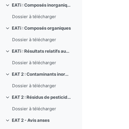
EATi : Composés inorganiques
Replier
Dossier à télécharger
EATi : Composés organiques
Replier
Dossier à télécharger
EATi : Résultats relatifs aux résidus de pesticides
Replier
Dossier à télécharger
EAT 2 : Contaminants inorganiques, minéraux, polluants organiques persistants, mycotoxines, phyto-estrogènes
Replier
Dossier à télécharger
EAT 2 : Résidus de pesticides, additifs, acrylamide, hydrocarbures aromatiques polycycliques
Replier
Dossier à télécharger
EAT 2 - Avis anses
Replier