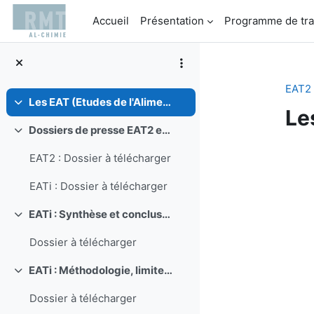
Passer au contenu principal
Accueil
Présentation
Programme de tra
EAT2
Les EAT (Etudes de l'Alimentation Totale)
Replier
Le
Dossiers de presse EAT2 et EATi
Replier
Ré
EAT2 : Dossier à télécharger
EATi : Dossier à télécharger
EATi : Synthèse et conclusions
Replier
Dossier à télécharger
EATi : Méthodologie, limites et incertitudes
Replier
Dossier à télécharger